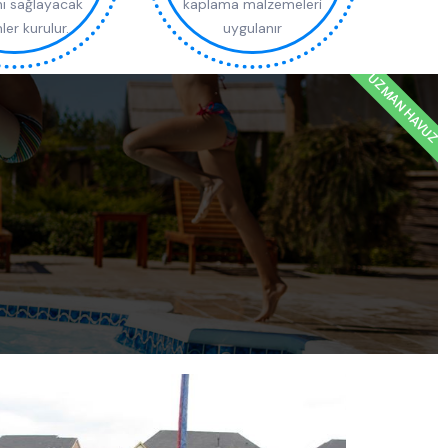
nı sağlayacak
kaplama malzemeleri
ler kurulur.
uygulanır
UZMAN HAVUZ