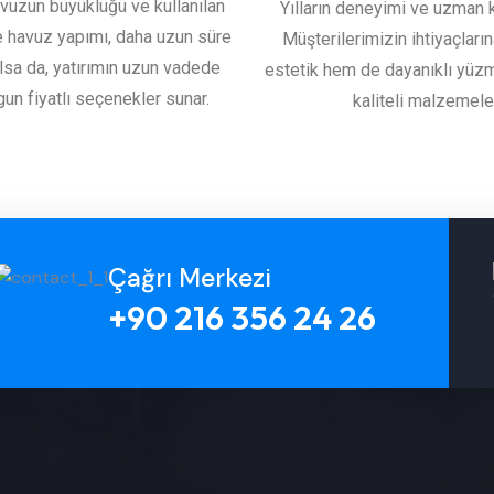
avuzun büyüklüğü ve kullanılan
Yılların deneyimi ve uzman 
e havuz yapımı, daha uzun süre
Müşterilerimizin ihtiyaçları
lsa da, yatırımın uzun vadede
estetik hem de dayanıklı yüzm
gun fiyatlı seçenekler sunar.
kaliteli malzemeler
Çağrı Merkezi
+90 216 356 24 26