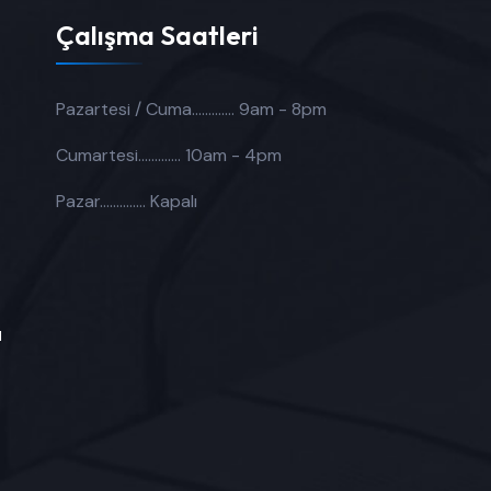
Çalışma Saatleri
Pazartesi / Cuma.............
9am - 8pm
Cumartesi.............
10am - 4pm
Pazar..............
Kapalı
ı