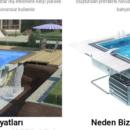
lar dış etkenlere karşı yüksek
oluşturulan prefabrik havuzl
orunsuz kullanılır.
bahçel
Neden Bizi
yatları