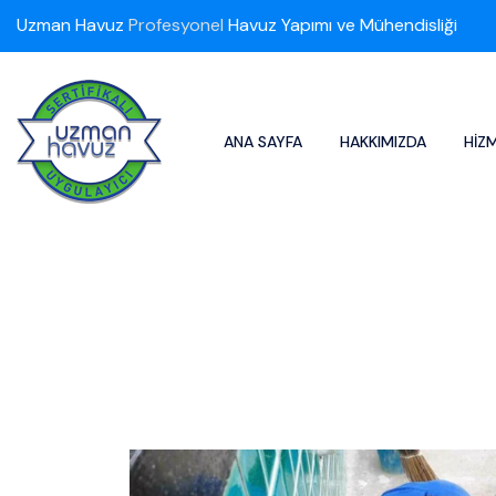
Uzman Havuz
Profesyonel
Havuz Yapımı ve Mühendisliği
ANA SAYFA
HAKKIMIZDA
HIZ