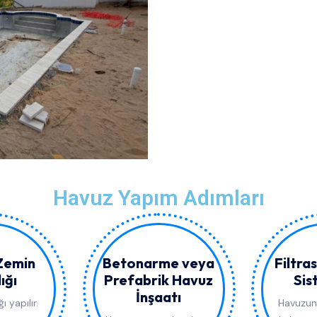
Havuz Yapım Adımları
 Zemin
Betonarme veya
Filtra
ığı
Prefabrik Havuz
Sis
İnşaatı
ı yapılır.
Havuzun