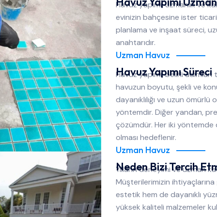
Havuz Yapımı Uzmanlı
Havuz yapımı, uzmanlık ve kali
evinizin bahçesine ister ticar
planlama ve inşaat süreci, u
anahtarıdır.
Uzman Havuz
Havuz Yapımı Süreci
Havuz yapımı, belirli adımları
havuzun boyutu, şekli ve kon
dayanıklılığı ve uzun ömürlü ol
yöntemdir. Diğer yandan, pref
çözümdür. Her iki yöntemde
olması hedeflenir.
Uzman Havuz
Neden Bizi Tercih Etm
Yılların deneyimi ve uzman ka
Müşterilerimizin ihtiyaçlarına
estetik hem de dayanıklı yüz
yüksek kaliteli malzemeler kull