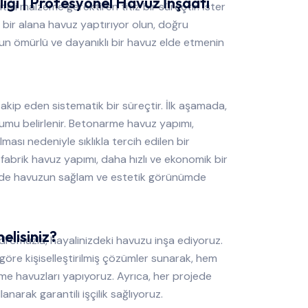
ğı | Profesyonel Havuz İnşaatı
teli malzeme gerektiren titiz bir süreçtir. İster
i bir alana havuz yaptırıyor olun, doğru
zun ömürlü ve dayanıklı bir havuz elde etmenin
 takip eden sistematik bir süreçtir. İlk aşamada,
umu belirlenir. Betonarme havuz yapımı,
ması nedeniyle sıklıkla tercih edilen bir
abrik havuz yapımı, daha hızlı ve ekonomik bir
 de havuzun sağlam ve estetik görünümde
elisiniz?
dromuzla, hayalinizdeki havuzu inşa ediyoruz.
 göre kişiselleştirilmiş çözümler sunarak, hem
me havuzları yapıyoruz. Ayrıca, her projede
anarak garantili işçilik sağlıyoruz.