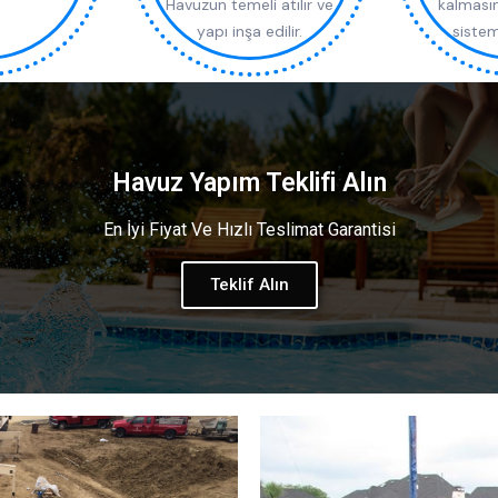
Havuzun temeli atılır ve
kalması
yapı inşa edilir.
sistem
Havuz Yapım Teklifi Alın
En İyi Fiyat Ve Hızlı Teslimat Garantisi
Teklif Alın