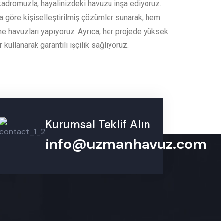
kadromuzla, hayalinizdeki havuzu inşa ediyoruz.
na göre kişiselleştirilmiş çözümler sunarak, hem
e havuzları yapıyoruz. Ayrıca, her projede yüksek
 kullanarak garantili işçilik sağlıyoruz.
Kurumsal Teklif Alın
info@uzmanhavuz.com