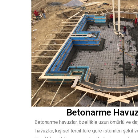
Betonarme Havuz
Betonarme havuzlar, özellikle uzun ömürlü ve dayanı
havuzlar, kişisel tercihlere göre istenilen şekil v