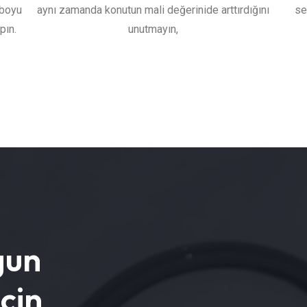
 boyu
aynı zamanda konutun mali değerinide arttırdığını
se
pın.
unutmayın,
gun
çin