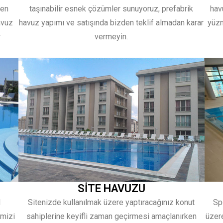
ken
taşınabilir esnek çözümler sunuyoruz, prefabrik
hav
avuz
havuz yapımı ve satışında bizden teklif almadan karar
yüzm
r
vermeyin.
SİTE HAVUZU
l
Sitenizde kullanılmak üzere yaptıracağınız konut
Sp
imizi
sahiplerine keyifli zaman geçirmesi amaçlanırken
üzere