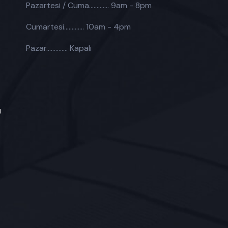
Pazartesi / Cuma.............
9am - 8pm
Cumartesi.............
10am - 4pm
Pazar..............
Kapalı
ı