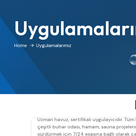
Uygulamaları
Home
Uygulamalarımız
Uzman havuz, sertifikalı uygulayıcıdır. Tü
çeşitli buhar odası, hamam, sauna projelerin
sürdürmek için 7/24 esasına bağlı olarak ç