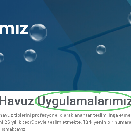
mız
Havuz
Uygulamalarımı
m havuz tiplerini profesyonel olarak anahtar teslimi inşa 
i 26 yıllık tecrübeyle teslim etmekte. Türkiye'nin bir numara
alışmaktayız