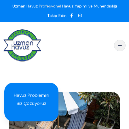
Uzman Havuz
Profesyonel
Havuz Yapımı ve Mühendisliği
Takip Edin:
Havuz Problemini
Biz Çözüyoruz