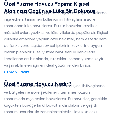
Özel Yüzme Havuzu Yapımı: Kişisel
Alanınıza Özgün ve Lüks Bir Dokunuş
Özel yüzme havuzları, kişisel bahçelerde veya teraslarda
inşa edilen, tamamen kullanıcının ihtiyaçlarına göre
tasarlanan lüks havuzlardır. Bu tür havuzlar, özellikle
müstakil evler, yazlıklar ve lüks villalarda popülerdir. Kişisel
kullanım amacıyla yapılan özel havuzlar, hem estetik hem
de fonksiyonel açıdan ev sahiplerinin zevklerine uygun
olarak planlanır. Özel yüzme havuzları, kullanıcıların
kendilerine ait bir alanda, istedikleri zaman yüzme keyfi
yaşayabilmeleri için en ideal çözümlerden biridir.
Uzman Havuz
Özel Yüzme Havuzu Nedir?
Özel yüzme havuzları, ev sahiplerinin kişisel ihtiyaçlarına
ve bütçelerine göre şekillenen, tamamen özgün
tasarımlarla inşa edilen havuzlardır. Bu havuzlar, genellikle
küçükten büyüğe farklı boyutlarda olabilir ve çeşitli
tasarım unsurları ile zenginleştirilebilir. Havuzun şekli,